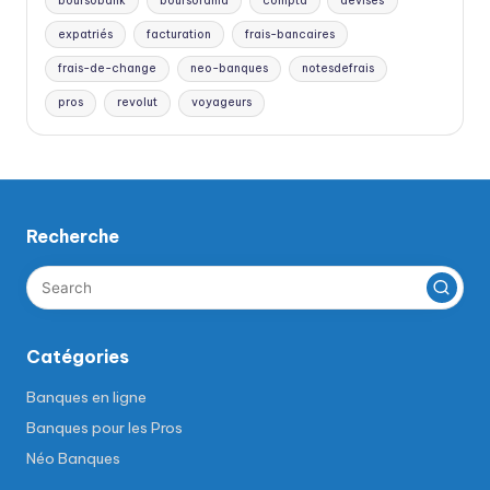
boursobank
boursorama
compta
devises
expatriés
facturation
frais-bancaires
frais-de-change
neo-banques
notesdefrais
pros
revolut
voyageurs
Recherche
Catégories
Banques en ligne
Banques pour les Pros
Néo Banques