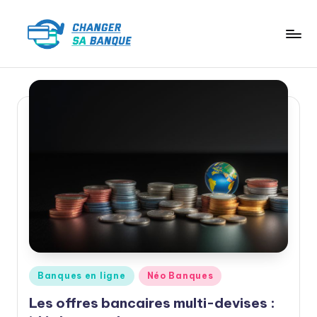
Skip
to
content
Posted
Banques en ligne
Néo Banques
in
Les offres bancaires multi-devises :